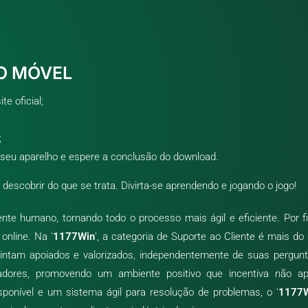
O MÓVEL
e oficial;
;
 seu aparelho e espere a conclusão do download.
e descobrir do que se trata. Divirta-se aprendendo e jogando o jogo!
e humano, tornando todo o processo mais ágil e eficiente. Por f
online. Na '
1177Win
', a categoria de Suporte ao Cliente é mais 
sintam apoiados e valorizados, independentemente de suas pergun
jogadores, promovendo um ambiente positivo que incentiva não
ponível e um sistema ágil para resolução de problemas, o '
1177