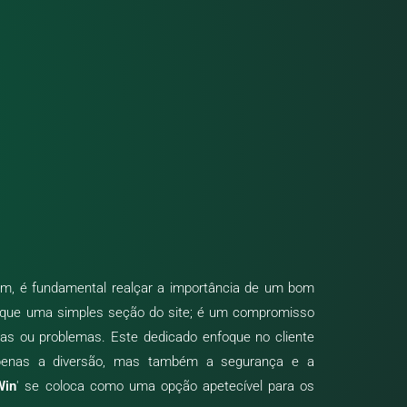
im, é fundamental realçar a importância de um bom
do que uma simples seção do site; é um compromisso
tas ou problemas. Este dedicado enfoque no cliente
 apenas a diversão, mas também a segurança e a
Win
' se coloca como uma opção apetecível para os