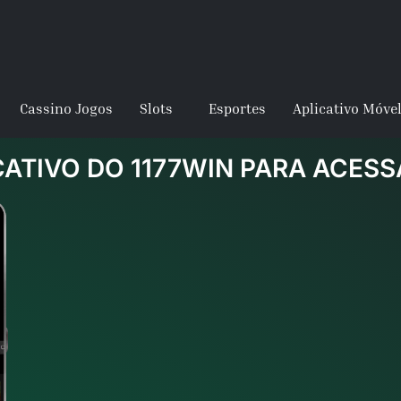
Cassino Jogos
Slots
Esportes
Aplicativo Móve
ATIVO DO 1177WIN PARA ACES