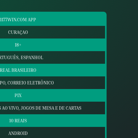
1177WIN.COM APP
CURAÇAO
18+
RTUGUÊS, ESPANHOL
REAL BRASILEIRO
PO, CORREIO ELETRÔNICO
PIX
 AO VIVO, JOGOS DE MESA E DE CARTAS
10 REAIS
ANDROID