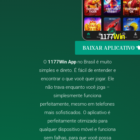
BAIXAR APLICATIVO
O
1177Win
App
no Brasil é muito
simples e direto. É fácil de entender e
encontrar o que você quer jogar. Ele
não trava enquanto você joga –
simplesmente funciona
perfeitamente, mesmo em telefones
mais sofisticados. O aplicativo é
perfeitamente otimizado para
qualquer dispositivo móvel e funciona
sem falhas, para que você possa