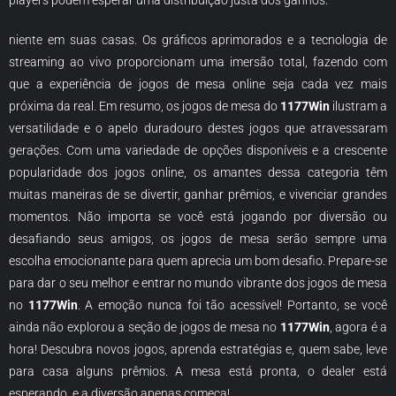
players podem esperar uma distribuição justa dos ganhos.
niente em suas casas. Os gráficos aprimorados e a tecnologia de
streaming ao vivo proporcionam uma imersão total, fazendo com
que a experiência de jogos de mesa online seja cada vez mais
próxima da real. Em resumo, os jogos de mesa do
1177Win
ilustram a
versatilidade e o apelo duradouro destes jogos que atravessaram
gerações. Com uma variedade de opções disponíveis e a crescente
popularidade dos jogos online, os amantes dessa categoria têm
muitas maneiras de se divertir, ganhar prêmios, e vivenciar grandes
momentos. Não importa se você está jogando por diversão ou
desafiando seus amigos, os jogos de mesa serão sempre uma
escolha emocionante para quem aprecia um bom desafio. Prepare-se
para dar o seu melhor e entrar no mundo vibrante dos jogos de mesa
no
1177Win
. A emoção nunca foi tão acessível! Portanto, se você
ainda não explorou a seção de jogos de mesa no
1177Win
, agora é a
hora! Descubra novos jogos, aprenda estratégias e, quem sabe, leve
para casa alguns prêmios. A mesa está pronta, o dealer está
esperando, e a diversão apenas começa!